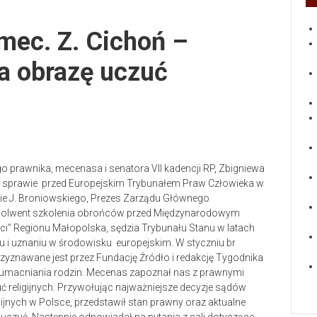
mec. Z. Cichoń –
a obrazę uczuć
o prawnika, mecenasa i senatora VII kadencji RP, Zbigniewa
iej sprawie przed Europejskim Trybunałem Praw Człowieka w
ie J. Broniowskiego, Prezes Zarządu Głównego
bsolwent szkolenia obrońców przed Międzynarodowym
i” Regionu Małopolska, sędzia Trybunału Stanu w latach
 i uznaniu w środowisku europejskim. W styczniu br
rzyznawane jest przez Fundację Źródło i redakcję Tygodnika
cz umacniania rodzin. Mecenas zapoznał nas z prawnymi
ć religijnych. Przywołując najważniejsze decyzje sądów
igijnych w Polsce, przedstawił stan prawny oraz aktualne