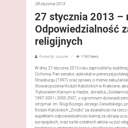
28 stycznia 2013
27 stycznia 2013 – 
Odpowiedzialność z
religijnych
Posted By: zbyszek
1740 Views
W dniu 27 stycznia 2013 roku zaprosiliśmy wybitneg
Cichonia. Pan senator, adwokat w pierwszej polsk
Strasburgu (1997) oraz sprawy o mienie zabużańsk
Stowarzyszenia Rodzin Katolickich w Krakowie, a
Trybunałem Karnym w Hadze, doradca „Solidarnośc
1997-2001 i 2005-2007, o ogromnym doświadczeniu
otrzymał im. Sługi Bożego Jerzego Ciesielskiego, p
Rodzin Katolickich „Źródło” za działalność na rze
aspektami odpowiedzialności karnej za obrazę uczu
europejskich, oraz na tle ostatnich aktów uczuć rel