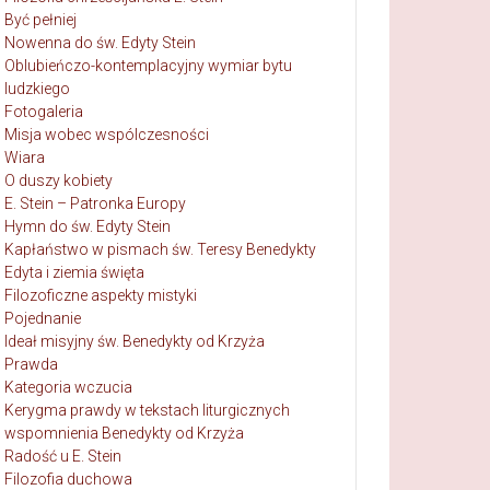
Być pełniej
Nowenna do św. Edyty Stein
Oblubieńczo-kontemplacyjny wymiar bytu
ludzkiego
Fotogaleria
Misja wobec wspólczesności
Wiara
O duszy kobiety
E. Stein – Patronka Europy
Hymn do św. Edyty Stein
Kapłaństwo w pismach św. Teresy Benedykty
Edyta i ziemia święta
Filozoficzne aspekty mistyki
Pojednanie
Ideał misyjny św. Benedykty od Krzyża
Prawda
Kategoria wczucia
Kerygma prawdy w tekstach liturgicznych
wspomnienia Benedykty od Krzyża
Radość u E. Stein
Filozofia duchowa