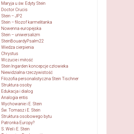
Maryja u św. Edyty Stein
Doctor Crucis
Stein – JP2
Stein – filozof karmelitanka
Nowenna europejska
Stein – uniwersalizm
SteinBouardyPsalm22
Wiedza cierpienia
Chrystus
Wczucie i miłość
Stein Ingarden koncepcje człowieka
Niewidzialna rzeczywistość
Filozofia personalistyczna Stein Tischner
Struktura osoby
Edukacja i dialog
Analogia entis
Wychowanie i E. Stein
Św. Tomasz i E. Stein
Struktura osobowego bytu
Patronka Europy?
S. Weil i E. Stein