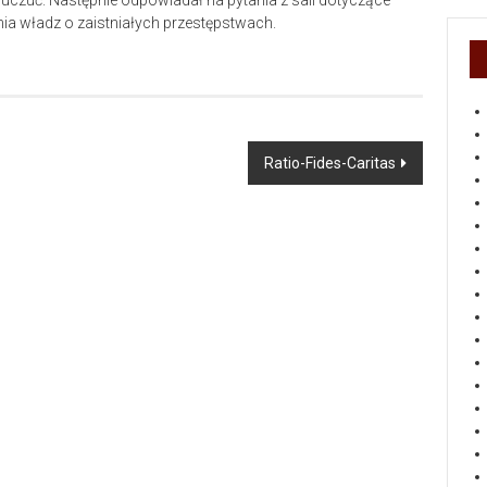
y uczuć. Następnie odpowiadał na pytania z sali dotyczące
ia władz o zaistniałych przestępstwach.
Ratio-Fides-Caritas