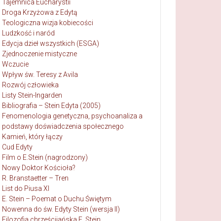
Tajemnica Eucharystii
Droga Krzyżowa z Edytą
Teologiczna wizja kobiecości
Ludzkość i naród
Edycja dzieł wszystkich (ESGA)
Zjednoczenie mistyczne
Wczucie
Wpływ św. Teresy z Avila
Rozwój człowieka
Listy Stein-Ingarden
Bibliografia – Stein Edyta (2005)
Fenomenologia genetyczna, psychoanaliza a
podstawy doświadczenia społecznego
Kamień, który łączy
Cud Edyty
Film o E.Stein (nagrodzony)
Nowy Doktor Kościoła?
R. Branstaetter – Tren
List do Piusa XI
E. Stein – Poemat o Duchu Świętym
Nowenna do św. Edyty Stein (wersja II)
Filozofia chrześcijańska E. Stein