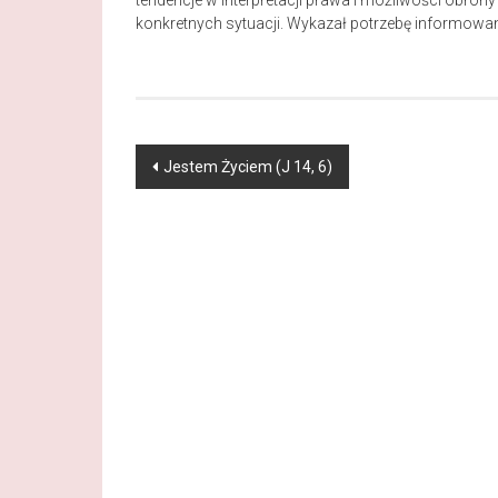
tendencje w interpretacji prawa i możliwości obron
konkretnych sytuacji. Wykazał potrzebę informowan
Post navigation
Jestem Życiem (J 14, 6)