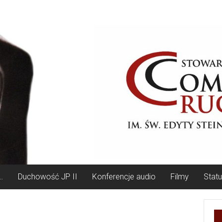
…
Duchowość JP II
Konferencje audio
Filmy
Stat