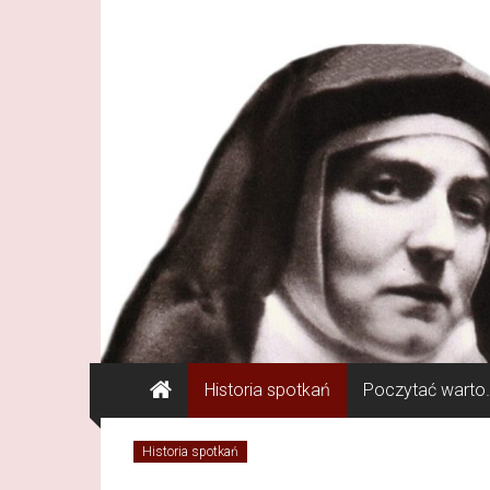
Skip to content
Communio Crucis
Centrum Kultury Duchowej
Historia spotkań
Poczytać warto
Historia spotkań