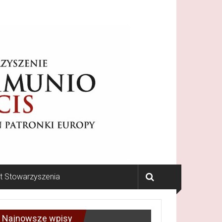
ut Stowarzyszenia
Najnowsze wpisy