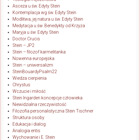
Asceza u św. Edyty Stein
Kontemplacja wg św. Edyty Stein
Modlitwa, jej natura u św. Edyty Stein
Medytacja u św. Benedykty od Krzyża
Maryja u św. Edyty Stein
Doctor Crucis
Stein – JP2
Stein – filozof karmelitanka
Nowenna europejska
Stein – uniwersalizm
SteinBouardyPsalm22
Wiedza cierpienia
Chrystus
Wczucie i miłość
Stein Ingarden koncepcje człowieka
Niewidzialna rzeczywistość
Filozofia personalistyczna Stein Tischner
Struktura osoby
Edukacja i dialog
Analogia entis
Wychowanie i E. Stein