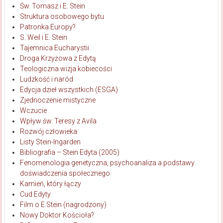
Św. Tomasz i E. Stein
Struktura osobowego bytu
Patronka Europy?
S. Weil i E. Stein
Tajemnica Eucharystii
Droga Krzyżowa z Edytą
Teologiczna wizja kobiecości
Ludzkość i naród
Edycja dzieł wszystkich (ESGA)
Zjednoczenie mistyczne
Wczucie
Wpływ św. Teresy z Avila
Rozwój człowieka
Listy Stein-Ingarden
Bibliografia – Stein Edyta (2005)
Fenomenologia genetyczna, psychoanaliza a podstawy
doświadczenia społecznego
Kamień, który łączy
Cud Edyty
Film o E.Stein (nagrodzony)
Nowy Doktor Kościoła?