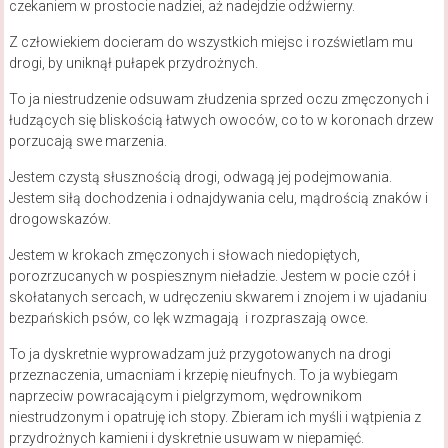
czekaniem w prostocie nadziei, aż nadejdzie odźwierny.
Z człowiekiem docieram do wszystkich miejsc i rozświetlam mu
drogi, by uniknął pułapek przydrożnych.
To ja niestrudzenie odsuwam złudzenia sprzed oczu zmęczonych i
łudzących się bliskością łatwych owoców, co to w koronach drzew
porzucają swe marzenia.
Jestem czystą słusznością drogi, odwagą jej podejmowania.
Jestem siłą dochodzenia i odnajdywania celu, mądrością znaków i
drogowskazów.
Jestem w krokach zmęczonych i słowach niedopiętych,
porozrzucanych w pospiesznym nieładzie. Jestem w pocie czół i
skołatanych sercach, w udręczeniu skwarem i znojem i w ujadaniu
bezpańskich psów, co lęk wzmagają i rozpraszają owce.
To ja dyskretnie wyprowadzam już przygotowanych na drogi
przeznaczenia, umacniam i krzepię nieufnych. To ja wybiegam
naprzeciw powracającym i pielgrzymom, wędrownikom
niestrudzonym i opatruję ich stopy. Zbieram ich myśli i wątpienia z
przydrożnych kamieni i dyskretnie usuwam w niepamięć.