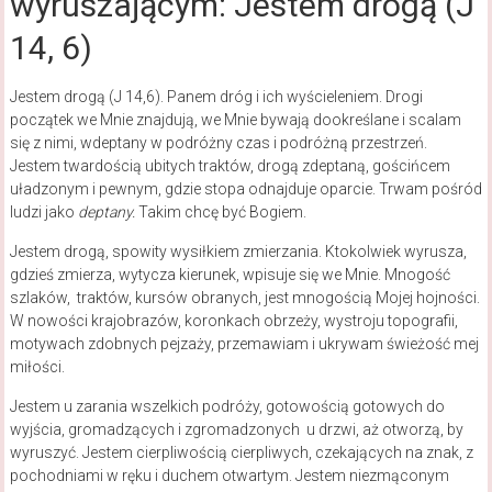
wyruszającym: Jestem drogą (J
14, 6)
Jestem drogą (J 14,6). Panem dróg i ich wyścieleniem. Drogi
początek we Mnie znajdują, we Mnie bywają dookreślane i scalam
się z nimi, wdeptany w podróżny czas i podróżną przestrzeń.
Jestem twardością ubitych traktów, drogą zdeptaną, gościńcem
uładzonym i pewnym, gdzie stopa odnajduje oparcie. Trwam pośród
ludzi jako
deptany.
Takim chcę być Bogiem.
Jestem drogą, spowity wysiłkiem zmierzania. Ktokolwiek wyrusza,
gdzieś zmierza, wytycza kierunek, wpisuje się we Mnie. Mnogość
szlaków, traktów, kursów obranych, jest mnogością Mojej hojności.
W nowości krajobrazów, koronkach obrzeży, wystroju topografii,
motywach zdobnych pejzaży, przemawiam i ukrywam świeżość mej
miłości.
Jestem u zarania wszelkich podróży, gotowością gotowych do
wyjścia, gromadzących i zgromadzonych u drzwi, aż otworzą, by
wyruszyć. Jestem cierpliwością cierpliwych, czekających na znak, z
pochodniami w ręku i duchem otwartym. Jestem niezmąconym