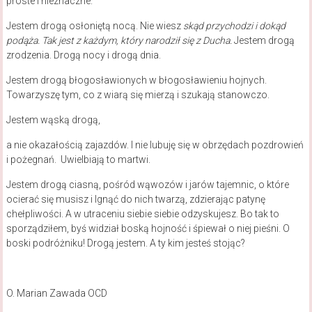
proste i nieznaczne.
Jestem drogą osłoniętą nocą. Nie wiesz
skąd przychodzi i dokąd
podąża. Tak jest z każdym, który narodził się z Ducha.
Jestem drogą
zrodzenia. Drogą nocy i drogą dnia.
Jestem drogą błogosławionych w błogosławieniu hojnych.
Towarzyszę tym, co z wiarą się mierzą i szukają stanowczo.
Jestem wąską drogą,
a nie okazałością zajazdów. I nie lubuję się w obrzędach pozdrowień
i pożegnań. Uwielbiają to martwi.
Jestem drogą ciasną, pośród wąwozów i jarów tajemnic, o które
ocierać się musisz i lgnąć do nich twarzą, zdzierając patynę
chełpliwości. A w utraceniu siebie siebie odzyskujesz. Bo tak to
sporządziłem, byś widział boską hojność i śpiewał o niej pieśni. O
boski podróżniku! Drogą jestem. A ty kim jesteś stojąc?
O. Marian Zawada OCD