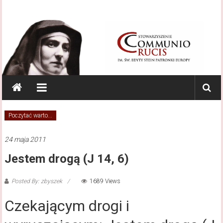
Skip to content
Communio Crucis
Centrum Kultury Duchowej
Poczytać warto...
24 maja 2011
Jestem drogą (J 14, 6)
Posted By: zbyszek
1689 Views
Czekającym drogi i