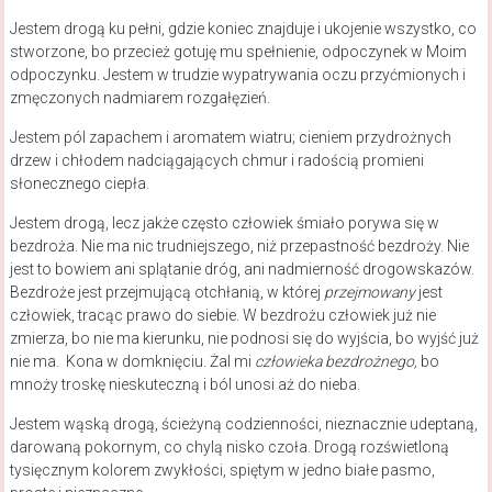
Jestem drogą ku pełni, gdzie koniec znajduje i ukojenie wszystko, co
stworzone, bo przecież gotuję mu spełnienie, odpoczynek w Moim
odpoczynku. Jestem w trudzie wypatrywania oczu przyćmionych i
zmęczonych nadmiarem rozgałęzień.
Jestem pól zapachem i aromatem wiatru; cieniem przydrożnych
drzew i chłodem nadciągających chmur i radością promieni
słonecznego ciepła.
Jestem drogą, lecz jakże często człowiek śmiało porywa się w
bezdroża. Nie ma nic trudniejszego, niż przepastność bezdroży. Nie
jest to bowiem ani splątanie dróg, ani nadmierność drogowskazów.
Bezdroże jest przejmującą otchłanią, w której
przejmowany
jest
człowiek, tracąc prawo do siebie. W bezdrożu człowiek już nie
zmierza, bo nie ma kierunku, nie podnosi się do wyjścia, bo wyjść już
nie ma. Kona w domknięciu. Żal mi
człowieka
bezdrożnego,
bo
mnoży troskę nieskuteczną i ból unosi aż do nieba.
Jestem wąską drogą, ścieżyną codzienności, nieznacznie udeptaną,
darowaną pokornym, co chylą nisko czoła. Drogą rozświetloną
tysięcznym kolorem zwykłości, spiętym w jedno białe pasmo,