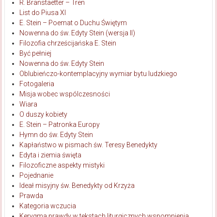
R. Branstaetter – Tren
List do Piusa XI
E. Stein – Poemat o Duchu Świętym
Nowenna do św. Edyty Stein (wersja II)
Filozofia chrześcijańska E. Stein
Być pełniej
Nowenna do św. Edyty Stein
Oblubieńczo-kontemplacyjny wymiar bytu ludzkiego
Fotogaleria
Misja wobec wspólczesności
Wiara
O duszy kobiety
E. Stein – Patronka Europy
Hymn do św. Edyty Stein
Kapłaństwo w pismach św. Teresy Benedykty
Edyta i ziemia święta
Filozoficzne aspekty mistyki
Pojednanie
Ideał misyjny św. Benedykty od Krzyża
Prawda
Kategoria wczucia
Kerygma prawdy w tekstach liturgicznych wspomnienia