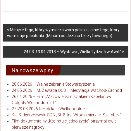
Post navigation
Miłujcie tego, który wymierza wam policzki, a nie tego, który
wam daje pocałunki. (Miriam od Jezusa Ukrzyżowanego)
24.03-13.04.2013 – Wystawa „Wielki Tydzień w Awili”
Najnowsze wpisy
28.06.2026 – Walne zebranie Stowarzyszenia
24.05.2026 – M. Zawada OCD – Medytacja Wschód-Zachód
26.04.2026 – Film „Mazowieckim szlakiem Kapelanów
Golgoty Wschodu. cz.1”
27-29.03.2026 Rekolekcje Wielkopostne
Ks. S. Jędrzejewski SDB „Sł. B. ks. Włodzimierz hr. Szembek”
Film dokumentalny „Kto ratuje jedno życie” otrzymał dwie
pierwsze nagrody